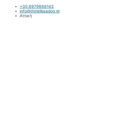
Μετάβαση
+30.6979666143
στο
info@thinklikeadog.gr
περιεχόμενο
Αττική