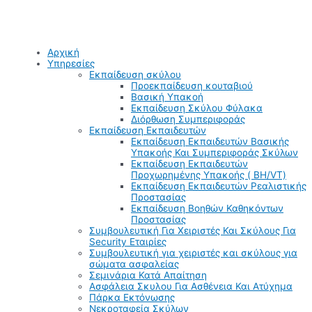
Αρχική
Υπηρεσίες
Εκπαίδευση σκύλου
Προεκπαίδευση κουταβιού
Βασική Υπακοή
Εκπαίδευση Σκύλου Φύλακα
Διόρθωση Συμπεριφοράς
Εκπαίδευση Εκπαιδευτών
Εκπαίδευση Εκπαιδευτών Βασικής
Υπακοής Και Συμπεριφοράς Σκύλων
Εκπαίδευση Εκπαιδευτών
Προχωρημένης Υπακοής ( BH/VT)
Εκπαίδευση Εκπαιδευτών Ρεαλιστικής
Προστασίας
Εκπαίδευση Βοηθών Καθηκόντων
Προστασίας
Συμβουλευτική Για Χειριστές Και Σκύλους Για
Security Εταιρίες
Συμβουλευτική για χειριστές και σκύλους για
σώματα ασφαλείας
Σεμινάρια Κατά Απαίτηση
Ασφάλεια Σκυλου Για Ασθένεια Και Ατύχημα
Πάρκα Εκτόνωσης
Νεκροταφεία Σκύλων