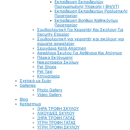
Εκπαίδευση Εκπαιδευτών
Προχωρημένης Υπακοής ( BH/VT)
Εκπαίδευση Εκπαιδευτών Ρεαλιστικής
Προστασίας
Εκπαίδευση Βοηθών Καθηκόντων
Προστασίας
Συμβουλευτική Για Χειριστές Και Σκύλους Για
Security Εταιρίες
Συμβουλευτική για χειριστές και σκύλους για
σώματα ασφαλείας
Σεμινάρια Κατά Απαίτηση
Ασφάλεια Σκυλου Για Ασθένεια Και Ατύχημα
Πάρκα Εκτόνωσης
Νεκροταφεία Σκύλων
Pet Shops
Pet Taxi
Κτηνιατρεία
Σχετικά με Εμάς
Galleries
Photo Gallery
Video Gallery
Blog
Κατάστημα
ΞΗΡΑ ΤΡΟΦΗ ΣΚΥΛΟΥ
ΛΙΧΟΥΔΙΕΣ ΣΚΥΛΟΥ
ΞΗΡΑ ΤΡΟΦΗ ΓΑΤΑΣ
ΥΓΡΗ ΤΡΟΦΗ ΓΑΤΑΣ
ΥΓΡΗ ΤΡΟΦΗ ΣΚΥΛΟΥ