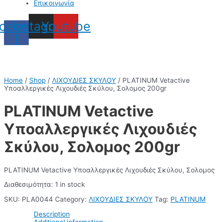
Επικοινωνία
cebook-
Instagram
Youtube
f
Home
/
Shop
/
ΛΙΧΟΥΔΙΕΣ ΣΚΥΛΟΥ
/ PLATINUM Vetactive
Υποαλλεργικές Λιχουδιές Σκύλου, Σολομος 200gr
PLATINUM Vetactive
Υποαλλεργικές Λιχουδιές
Σκύλου, Σολομος 200gr
PLATINUM Vetactive Υποαλλεργικές Λιχουδιές Σκύλου, Σολομος
Διαθεσιμότητα:
1 in stock
SKU:
PLA0044
Category:
ΛΙΧΟΥΔΙΕΣ ΣΚΥΛΟΥ
Tag:
PLATINUM
Description
Additional information