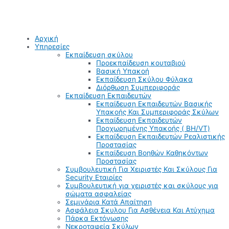
Αρχική
Υπηρεσίες
Εκπαίδευση σκύλου
Προεκπαίδευση κουταβιού
Βασική Υπακοή
Εκπαίδευση Σκύλου Φύλακα
Διόρθωση Συμπεριφοράς
Εκπαίδευση Εκπαιδευτών
Εκπαίδευση Εκπαιδευτών Βασικής
Υπακοής Και Συμπεριφοράς Σκύλων
Εκπαίδευση Εκπαιδευτών
Προχωρημένης Υπακοής ( BH/VT)
Εκπαίδευση Εκπαιδευτών Ρεαλιστικής
Προστασίας
Εκπαίδευση Βοηθών Καθηκόντων
Προστασίας
Συμβουλευτική Για Χειριστές Και Σκύλους Για
Security Εταιρίες
Συμβουλευτική για χειριστές και σκύλους για
σώματα ασφαλείας
Σεμινάρια Κατά Απαίτηση
Ασφάλεια Σκυλου Για Ασθένεια Και Ατύχημα
Πάρκα Εκτόνωσης
Νεκροταφεία Σκύλων