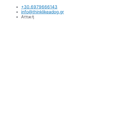
Μετάβαση
+30.6979666143
στο
info@thinklikeadog.gr
περιεχόμενο
Αττική