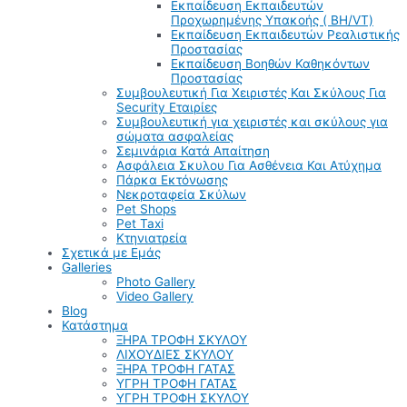
Εκπαίδευση Εκπαιδευτών
Προχωρημένης Υπακοής ( BH/VT)
Εκπαίδευση Εκπαιδευτών Ρεαλιστικής
Προστασίας
Εκπαίδευση Βοηθών Καθηκόντων
Προστασίας
Συμβουλευτική Για Χειριστές Και Σκύλους Για
Security Εταιρίες
Συμβουλευτική για χειριστές και σκύλους για
σώματα ασφαλείας
Σεμινάρια Κατά Απαίτηση
Ασφάλεια Σκυλου Για Ασθένεια Και Ατύχημα
Πάρκα Εκτόνωσης
Νεκροταφεία Σκύλων
Pet Shops
Pet Taxi
Κτηνιατρεία
Σχετικά με Εμάς
Galleries
Photo Gallery
Video Gallery
Blog
Κατάστημα
ΞΗΡΑ ΤΡΟΦΗ ΣΚΥΛΟΥ
ΛΙΧΟΥΔΙΕΣ ΣΚΥΛΟΥ
ΞΗΡΑ ΤΡΟΦΗ ΓΑΤΑΣ
ΥΓΡΗ ΤΡΟΦΗ ΓΑΤΑΣ
ΥΓΡΗ ΤΡΟΦΗ ΣΚΥΛΟΥ