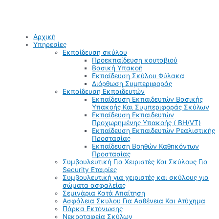
Αρχική
Υπηρεσίες
Εκπαίδευση σκύλου
Προεκπαίδευση κουταβιού
Βασική Υπακοή
Εκπαίδευση Σκύλου Φύλακα
Διόρθωση Συμπεριφοράς
Εκπαίδευση Εκπαιδευτών
Εκπαίδευση Εκπαιδευτών Βασικής
Υπακοής Και Συμπεριφοράς Σκύλων
Εκπαίδευση Εκπαιδευτών
Προχωρημένης Υπακοής ( BH/VT)
Εκπαίδευση Εκπαιδευτών Ρεαλιστικής
Προστασίας
Εκπαίδευση Βοηθών Καθηκόντων
Προστασίας
Συμβουλευτική Για Χειριστές Και Σκύλους Για
Security Εταιρίες
Συμβουλευτική για χειριστές και σκύλους για
σώματα ασφαλείας
Σεμινάρια Κατά Απαίτηση
Ασφάλεια Σκυλου Για Ασθένεια Και Ατύχημα
Πάρκα Εκτόνωσης
Νεκροταφεία Σκύλων