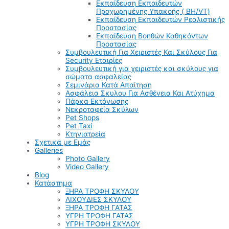
Εκπαίδευση Εκπαιδευτών
Προχωρημένης Υπακοής ( BH/VT)
Εκπαίδευση Εκπαιδευτών Ρεαλιστικής
Προστασίας
Εκπαίδευση Βοηθών Καθηκόντων
Προστασίας
Συμβουλευτική Για Χειριστές Και Σκύλους Για
Security Εταιρίες
Συμβουλευτική για χειριστές και σκύλους για
σώματα ασφαλείας
Σεμινάρια Κατά Απαίτηση
Ασφάλεια Σκυλου Για Ασθένεια Και Ατύχημα
Πάρκα Εκτόνωσης
Νεκροταφεία Σκύλων
Pet Shops
Pet Taxi
Κτηνιατρεία
Σχετικά με Εμάς
Galleries
Photo Gallery
Video Gallery
Blog
Κατάστημα
ΞΗΡΑ ΤΡΟΦΗ ΣΚΥΛΟΥ
ΛΙΧΟΥΔΙΕΣ ΣΚΥΛΟΥ
ΞΗΡΑ ΤΡΟΦΗ ΓΑΤΑΣ
ΥΓΡΗ ΤΡΟΦΗ ΓΑΤΑΣ
ΥΓΡΗ ΤΡΟΦΗ ΣΚΥΛΟΥ