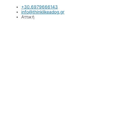
Μετάβαση
+30.6979666143
στο
info@thinklikeadog.gr
περιεχόμενο
Αττική