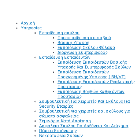
Αρχική
Υπηρεσίες
Εκπαίδευση σκύλου
Προεκπαίδευση κουταβιού
Βασική Υπακοή
Εκπαίδευση Σκύλου Φύλακα
Διόρθωση Συμπεριφοράς
Εκπαίδευση Εκπαιδευτών
Εκπαίδευση Εκπαιδευτών Βασικής
Υπακοής Και Συμπεριφοράς Σκύλων
Εκπαίδευση Εκπαιδευτών
Προχωρημένης Υπακοής ( BH/VT)
Εκπαίδευση Εκπαιδευτών Ρεαλιστικής
Προστασίας
Εκπαίδευση Βοηθών Καθηκόντων
Προστασίας
Συμβουλευτική Για Χειριστές Και Σκύλους Για
Security Εταιρίες
Συμβουλευτική για χειριστές και σκύλους για
σώματα ασφαλείας
Σεμινάρια Κατά Απαίτηση
Ασφάλεια Σκυλου Για Ασθένεια Και Ατύχημα
Πάρκα Εκτόνωσης
Νεκροταφεία Σκύλων