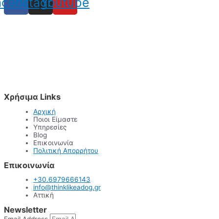
acebook
Instagram
Youtube
Χρήσιμα Links
Αρχική
Ποιοι Είμαστε
Υπηρεσίες
Blog
Επικοινωνία
Πολιτική Απορρήτου
Επικοινωνία
+30.6979666143
info@thinklikeadog.gr
Αττική
Newsletter
Email Address