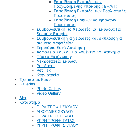
Εκπαίδευση Εκπαιδευτών
Προχωρημένης Υπακοής ( BH/VT)
Εκπαίδευση Εκπαιδευτών Ρεαλιστικής
Προστασίας
Εκπαίδευση Βοηθών Καθηκόντων
Προστασίας
Συμβουλευτική Για Χειριστές Και Σκύλους Για
Security Εταιρίες
Συμβουλευτική για χειριστές και σκύλους για
σώματα ασφαλείας
Σεμινάρια Κατά Απαίτηση
Ασφάλεια Σκυλου Για Ασθένεια Και Ατύχημα
Πάρκα Εκτόνωσης
Νεκροταφεία Σκύλων
Pet Shops
Pet Taxi
Κτηνιατρεία
Σχετικά με Εμάς
Galleries
Photo Gallery
Video Gallery
Blog
Κατάστημα
ΞΗΡΑ ΤΡΟΦΗ ΣΚΥΛΟΥ
ΛΙΧΟΥΔΙΕΣ ΣΚΥΛΟΥ
ΞΗΡΑ ΤΡΟΦΗ ΓΑΤΑΣ
ΥΓΡΗ ΤΡΟΦΗ ΓΑΤΑΣ
ΥΓΡΗ ΤΡΟΦΗ ΣΚΥΛΟΥ