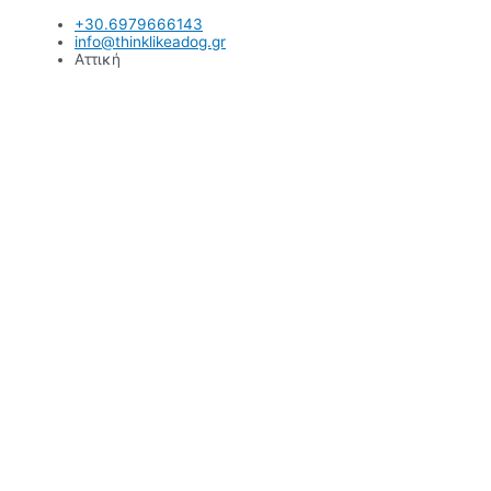
Μετάβαση
+30.6979666143
στο
info@thinklikeadog.gr
περιεχόμενο
Αττική