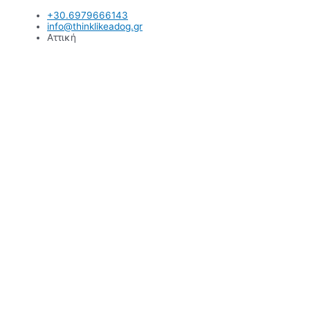
Μετάβαση
+30.6979666143
στο
info@thinklikeadog.gr
περιεχόμενο
Αττική