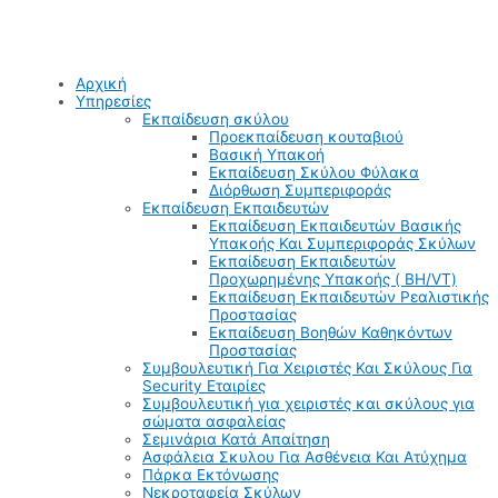
Αρχική
Υπηρεσίες
Εκπαίδευση σκύλου
Προεκπαίδευση κουταβιού
Βασική Υπακοή
Εκπαίδευση Σκύλου Φύλακα
Διόρθωση Συμπεριφοράς
Εκπαίδευση Εκπαιδευτών
Εκπαίδευση Εκπαιδευτών Βασικής
Υπακοής Και Συμπεριφοράς Σκύλων
Εκπαίδευση Εκπαιδευτών
Προχωρημένης Υπακοής ( BH/VT)
Εκπαίδευση Εκπαιδευτών Ρεαλιστικής
Προστασίας
Εκπαίδευση Βοηθών Καθηκόντων
Προστασίας
Συμβουλευτική Για Χειριστές Και Σκύλους Για
Security Εταιρίες
Συμβουλευτική για χειριστές και σκύλους για
σώματα ασφαλείας
Σεμινάρια Κατά Απαίτηση
Ασφάλεια Σκυλου Για Ασθένεια Και Ατύχημα
Πάρκα Εκτόνωσης
Νεκροταφεία Σκύλων