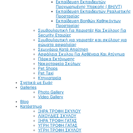
Εκπαίδευση Εκπαιδευτών
Προχωρημένης Υπακοής ( BH/VT)
Εκπαίδευση Εκπαιδευτών Ρεαλιστικής
Προστασίας
Εκπαίδευση Βοηθών Καθηκόντων
Προστασίας
Συμβουλευτική Για Χειριστές Και Σκύλους Για
Security Εταιρίες
Συμβουλευτική για χειριστές και σκύλους για
σώματα ασφαλείας
Σεμινάρια Κατά Απαίτηση
Ασφάλεια Σκυλου Για Ασθένεια Και Ατύχημα
Πάρκα Εκτόνωσης
Νεκροταφεία Σκύλων
Pet Shops
Pet Taxi
Κτηνιατρεία
Σχετικά με Εμάς
Galleries
Photo Gallery
Video Gallery
Blog
Κατάστημα
ΞΗΡΑ ΤΡΟΦΗ ΣΚΥΛΟΥ
ΛΙΧΟΥΔΙΕΣ ΣΚΥΛΟΥ
ΞΗΡΑ ΤΡΟΦΗ ΓΑΤΑΣ
ΥΓΡΗ ΤΡΟΦΗ ΓΑΤΑΣ
ΥΓΡΗ ΤΡΟΦΗ ΣΚΥΛΟΥ